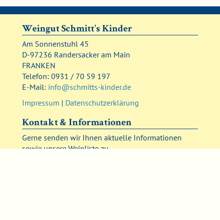
Weingut Schmitt's Kinder
Am Sonnenstuhl 45
D-97236 Randersacker am Main
FRANKEN
Telefon: 0931 / 70 59 197
E-Mail:
info@schmitts-kinder.de
Impressum
|
Datenschutzerklärung
Kontakt & Informationen
Gerne senden wir Ihnen aktuelle Informationen
sowie unsere Weinliste zu.
Ein Formular dazu finden Sie hier
Weinverkauf im Weingut –
Öffnungszeiten:
Montag bis Freitag 8.00 bis 18.00 Uhr
Samstag 9.00 bis 17.00 Uhr